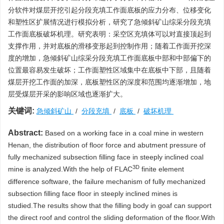
分软件对煤层开挖引起分段充填工作面底板的应力分布、位移变化
和塑性区扩展情况进行模拟分析，研究了急倾斜矿山综采分段充填
工作面底板破坏机理。研究表明：采空区充填体可以对直接顶起到
支撑作用，并对底板的滑移变形起到控制作用；随着工作面开挖深
度的增加，急倾斜矿山综采分段充填工作面底板中部和中部偏下的
位置最容易发生破坏；工作面塑性区域集中在底板中下部，且随着
煤层开挖工作面的加深，底板塑性区的深度和范围均逐渐增加，地
层受煤层开采的影响区域也逐渐扩大。
关键词:
急倾斜矿山
/
分段充填
/
底板
/
破坏机理
Abstract:
Based on a working face in a coal mine in western
Henan, the distribution of floor force and abutment pressure of
fully mechanized subsection filling face in steeply inclined coal
3D
mine is analyzed.With the help of FLAC
finite element
difference software, the failure mechanism of fully mechanized
subsection filling face floor in steeply inclined mines is
studied.The results show that the filling body in goaf can support
the direct roof and control the sliding deformation of the floor.With