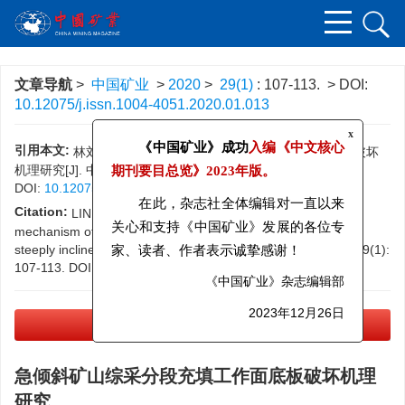
文章导航
>
中国矿业
>
2020
>
29(1)
: 107-113.
> DOI:
10.12075/j.issn.1004-4051.2020.01.013
x
引用本文:
林刘军, 袁稳. 急倾斜矿山综采分段充填工作面底板破坏
《中国矿业》成功
入编《中文核心
机理研究[J]. 中国矿业, 2020, 29(1): 107-113.
期刊要目总览》
2023年版。
DOI:
10.12075/j.issn.1004-4051.2020.01.013
在此，杂志社全体编辑对一直以来
Citation:
LIN Liujun, YUAN Wen. Study on floor failure
mechanism of fully mechanized subsection filling face floor in
关心和支持《中国矿业》发展的各位专
steeply inclined mine[J].
CHINA MINING MAGAZINE
, 2020, 29(1):
家、读者、作者表示诚挚感谢！
107-113.
DOI:
10.12075/j.issn.1004-4051.2020.01.013
《中国矿业》杂志编辑部
2023年12月26日
PDF下载
(8413 KB)
急倾斜矿山综采分段充填工作面底板破坏机理
研究