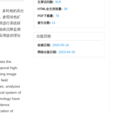
文章访问数:
819
HTML全文浏览量:
36
、多时相的高分
PDF下载量:
78
，参照绿色矿
用进行系统研
被引次数:
13
地表沉降监测
应用提供理论
出版历程
收稿日期:
2020-05-19
网络出版日期:
2023-04-18
sts the
mporal high-
sing image
field
nes, analyzes
cal system of
hnology have
idence
cation of