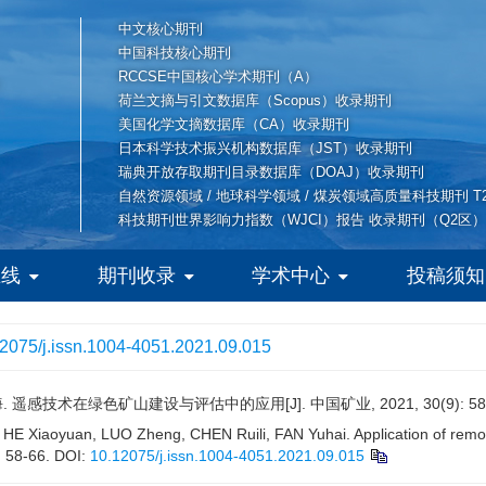
中文核心期刊
中国科技核心期刊
RCCSE中国核心学术期刊（A）
荷兰文摘与引文数据库（Scopus）收录期刊
美国化学文摘数据库（CA）收录期刊
日本科学技术振兴机构数据库（JST）收录期刊
瑞典开放存取期刊目录数据库（DOAJ）收录期刊
自然资源领域 / 地球科学领域 / 煤炭领域高质量科技期刊 T
科技期刊世界影响力指数（WJCI）报告 收录期刊（Q2区）
在线
期刊收录
学术中心
投稿须知
2075/j.issn.1004-4051.2021.09.015
. 遥感技术在绿色矿山建设与评估中的应用[J]. 中国矿业, 2021, 30(9): 58-
E Xiaoyuan, LUO Zheng, CHEN Ruili, FAN Yuhai. Application of remot
: 58-66.
DOI:
10.12075/j.issn.1004-4051.2021.09.015