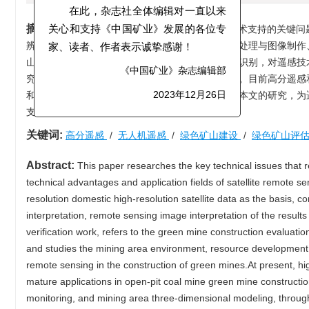
期刊要目总览》
2023年版。
摘要:
本文研究了遥感技术对绿色矿山建设提供技术支持的关键问
在此，杂志社全体编辑对一直以来
辨率的国产高分卫星数据作为基础，通过影像数据处理与图像制作
关心和支持《中国矿业》发展的各位专
山建设评估指导体系对绿色矿山各项评价指标进行识别，对遥感技
家、读者、作者表示诚挚感谢！
究分析，建立了遥感绿色矿山建设应用的技术体系。目前高分遥感
《中国矿业》杂志编辑部
和矿区三维建模等方面已经有了成熟的应用，通过本文的研究，为
支撑，以期发挥更大的作用。
2023年12月26日
关键词:
高分遥感
/
无人机遥感
/
绿色矿山建设
/
绿色矿山评
Abstract:
This paper researches the key technical issues that r
technical advantages and application fields of satellite remote 
resolution domestic high-resolution satellite data as the basis,
interpretation, remote sensing image interpretation of the resul
verification work, refers to the green mine construction evaluati
and studies the mining area environment, resource development me
remote sensing in the construction of green mines.At present, h
mature applications in open-pit coal mine green mine construction
monitoring, and mining area three-dimensional modeling, through t