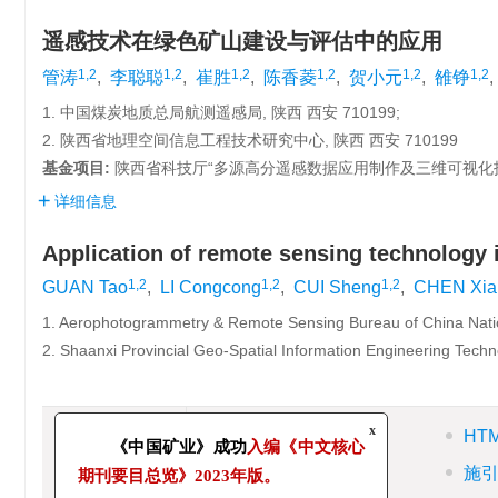
遥感技术在绿色矿山建设与评估中的应用
1,2
1,2
1,2
1,2
1,2
1,2
管涛
,
李聪聪
,
崔胜
,
陈香菱
,
贺小元
,
雒铮
,
1. 中国煤炭地质总局航测遥感局, 陕西 西安 710199;
2. 陕西省地理空间信息工程技术研究中心, 陕西 西安 710199
基金项目:
陕西省科技厅“多源高分遥感数据应用制作及三维可视化技术”项
详细信息
Application of remote sensing technology 
1,2
1,2
1,2
GUAN Tao
,
LI Congcong
,
CUI Sheng
,
CHEN Xia
1. Aerophotogrammetry & Remote Sensing Bureau of China Nation
2. Shaanxi Provincial Geo-Spatial Information Engineering Tech
摘要
HT
摘要
x
相关文章
施
《中国矿业》成功
入编《中文核心