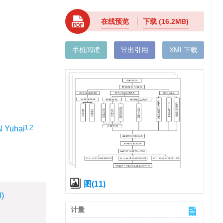
在线预览
下载
(16.2MB)
手机阅读
导出引用
XML下载
1,2
 Yuhai
图(11)
8)
计量