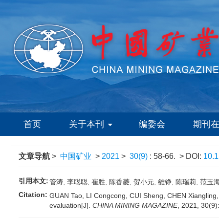
首页
关于本刊
编委会
期刊
文章导航
>
中国矿业
>
2021
>
30(9)
: 58-66.
> DOI:
10.1
引用本文:
管涛, 李聪聪, 崔胜, 陈香菱, 贺小元, 雒铮, 陈瑞莉, 范玉海
Citation:
GUAN Tao, LI Congcong, CUI Sheng, CHEN Xiangling, H
evaluation[J].
CHINA MINING MAGAZINE
, 2021, 30(9)