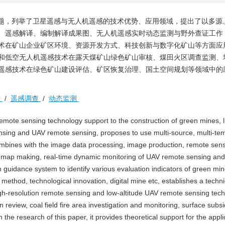
题，列举了卫星遥感与无人机遥感的技术优势、应用领域，提出了以多源
、遥感解译、编制解译成果图、无人机遥感实时动态监测与野外查证工作
术在矿山企业矿区环境、资源开发方式、科技创新与数字化矿山等方面应
和低空无人机遥感技术在露天煤矿山绿色矿山审核、煤田火区调查监测、
遥感技术在绿色矿山建设评估、矿区恢复治理、国土空间规划等领域中的
估
/
遥感调查
/
动态监测
emote sensing technology support to the construction of green mines, li
sensing and UAV remote sensing, proposes to use multi-source, multi-te
 combines with the image data processing, image production, remote sen
ts map making, real-time dynamic monitoring of UAV remote sensing and 
on guidance system to identify various evaluation indicators of green mi
thod, technological innovation, digital mine etc, establishes a techni
igh-resolution remote sensing and low-altitude UAV remote sensing tec
 review, coal field fire area investigation and monitoring, surface subs
he research of this paper, it provides theoretical support for the appli