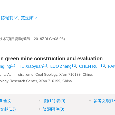
1,2
1,2
陈瑞莉
,
范玉海
目资助(编号：2019ZDLGY08-06)
in green mine construction and evaluation
1,2
1,2
1,2
1,2
ngling
,
HE Xiaoyuan
,
LUO Zheng
,
CHEN Ruili
,
FAN
al Administration of Coal Geology, Xi'an 710199, China;
nology Research Center, Xi'an 710199, China
ML全文
图
(11)
表
(0)
参考文献
(1
引文献
(13)
资源附件
(0)