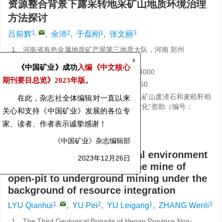
资源整合背景下露采转地采矿山地质环境治理
方法探讨
1
,
2
1
3
吕前辉
,
余沛
,
于磊刚
,
张文丽
1.
河南省有色金属地质矿产局第三地质大队，河南 郑州
450016
x
《中国矿业》成功
入编《中文核心
2.
信阳学院土木工程学院，河南 信阳 464000
3.
中牟县第二高级中学，河南 郑州 451450
期刊要目总览》
2023年版。
基金项目:
2024年度河南省科技攻关项目“以矿山废渣石和麦秸秆稻
在此，杂志社全体编辑对一直以来
草为基材的3D打印建筑构件关键技术及产业化”资助（编号：
关心和支持《中国矿业》发展的各位专
242102320347）
家、读者、作者表示诚挚感谢！
详细信息
《中国矿业》杂志编辑部
Discussion on the geological environment
2023年12月26日
management methods for the mine of
open-pit to underground mining under the
background of resource integration
1
,
2
1
3
LYU Qianhui
,
YU Pei
,
YU Leigang
,
ZHANG Wenli
1.
The Third Geological Brigade of Henan Province Non-