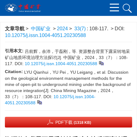
文章导航
>
中国矿业
>
2024
>
33(7)
: 108-117.
> DOI:
10.12075/j.issn.1004-4051.20230588
引用本文:
吕前辉，余沛，于磊刚，等. 资源整合背景下露采转地采
矿山地质环境治理方法探讨[J]. 中国矿业，2024，33（7）：108-
117.
DOI:
10.12075/j.issn.1004-4051.20230588
Citation:
LYU Qianhui，YU Pei，YU Leigang，et al. Discussion
on the geological environment management methods for the
mine of open-pit to underground mining under the background of
resource integration[J]. China Mining Magazine，2024，
33（7）：108-117.
DOI:
10.12075/j.issn.1004-
4051.20230588
PDF下载
(1318 KB)