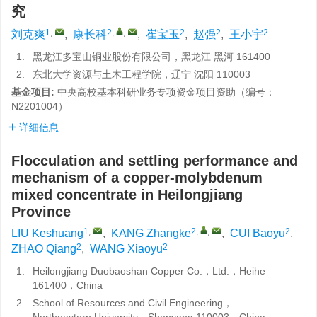
究
1
,
2
,
,
2
2
2
刘克爽
,
康长科
,
崔宝玉
,
赵强
,
王小宇
1.
黑龙江多宝山铜业股份有限公司，黑龙江 黑河 161400
2.
东北大学资源与土木工程学院，辽宁 沈阳 110003
基金项目:
中央高校基本科研业务专项资金项目资助（编号：
N2201004）
详细信息
Flocculation and settling performance and
mechanism of a copper-molybdenum
mixed concentrate in Heilongjiang
Province
1
,
2
,
,
2
LIU Keshuang
,
KANG Zhangke
,
CUI Baoyu
,
2
2
ZHAO Qiang
,
WANG Xiaoyu
1.
Heilongjiang Duobaoshan Copper Co.，Ltd.，Heihe
161400，China
2.
School of Resources and Civil Engineering，