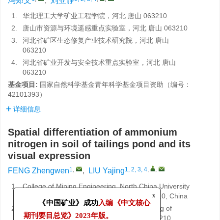
冯郑文
,
刘亚静
1.
华北理工大学矿业工程学院，河北 唐山 063210
2.
唐山市资源与环境遥感重点实验室，河北 唐山 063210
3.
河北省矿区生态修复产业技术研究院，河北 唐山
063210
4.
河北省矿业开发与安全技术重点实验室，河北 唐山
063210
基金项目:
国家自然科学基金青年科学基金项目资助（编号：
42101393）
详细信息
Spatial differentiation of ammonium
nitrogen in soil of tailings pond and its
visual expression
1
,
1, 2, 3, 4
,
,
FENG Zhengwen
,
LIU Yajing
1.
College of Mining Engineering, North China University
of Science and Technology, Tangshan 063210, China
x
《中国矿业》成功
入编《中文核心
2.
Tangshan Key Laboratory of Remote Sensing of
Resources and Environment, Tangshan 063210,
期刊要目总览》
2023年版。