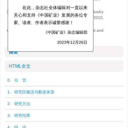
China
在此，杂志社全体编辑对一直以来
3.
Hebei Mining Area Ecological Restoration Industry
Technology Research Institute, Tangshan 063210,
关心和支持《中国矿业》发展的各位专
China
家、读者、作者表示诚挚感谢！
4.
Hebei Key Laboratory of Mining Development and
《中国矿业》杂志编辑部
Safety Technology, Tangshan 063210, China
2023年12月26日
摘要
HTML全文
0. 引 言
1. 研究区概况与数据来源
2. 研究方法
3. 研究结果
4. 结 论