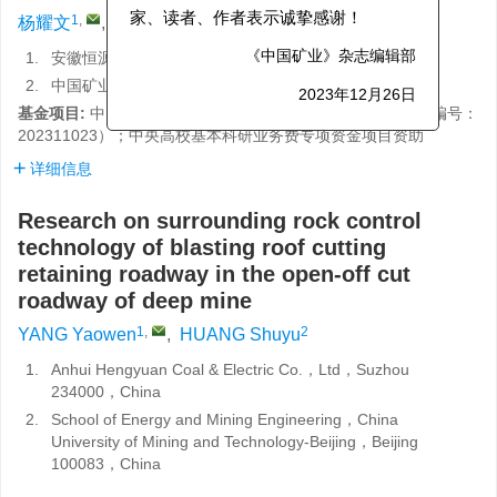
1
,
2
杨耀文
,
黄姝羽
家、读者、作者表示诚挚感谢！
1.
安徽恒源煤电股份有限公司，安徽 宿州 234000
《中国矿业》杂志编辑部
2.
中国矿业大学（北京）能源与矿业学院，北京 100083
2023年12月26日
基金项目:
中国矿业大学（北京）大学生创新训练项目资助（编号：
202311023）；中央高校基本科研业务费专项资金项目资助
详细信息
Research on surrounding rock control
technology of blasting roof cutting
retaining roadway in the open-off cut
roadway of deep mine
1
,
2
YANG Yaowen
,
HUANG Shuyu
1.
Anhui Hengyuan Coal & Electric Co.，Ltd，Suzhou
234000，China
2.
School of Energy and Mining Engineering，China
University of Mining and Technology-Beijing，Beijing
100083，China