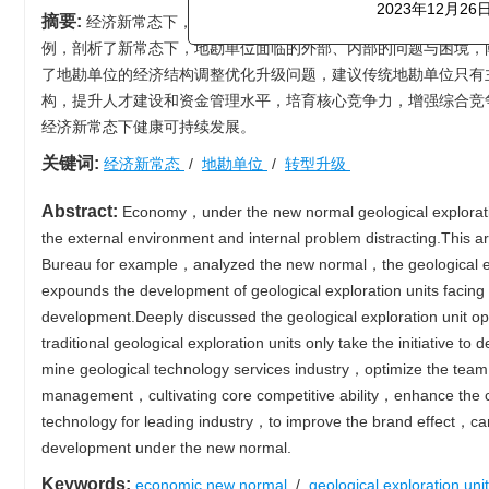
《中国矿业》杂志编
摘要:
经济新常态下，地勘单位经济步入新的行业低谷期，地勘单
2023年12月
例，剖析了新常态下，地勘单位面临的外部、内部的问题与困境，
了地勘单位的经济结构调整优化升级问题，建议传统地勘单位只有
构，提升人才建设和资金管理水平，培育核心竞争力，增强综合竞
经济新常态下健康可持续发展。
关键词:
经济新常态
/
地勘单位
/
转型升级
Abstract:
Economy，under the new normal geological exploration
the external environment and internal problem distracting.This 
Bureau for example，analyzed the new normal，the geological expl
expounds the development of geological exploration units fac
development.Deeply discussed the geological exploration unit o
traditional geological exploration units only take the initiative 
mine geological technology services industry，optimize the team 
management，cultivating core competitive ability，enhance the 
technology for leading industry，to improve the brand effect，ca
development under the new normal.
Keywords:
economic new normal
/
geological exploration uni