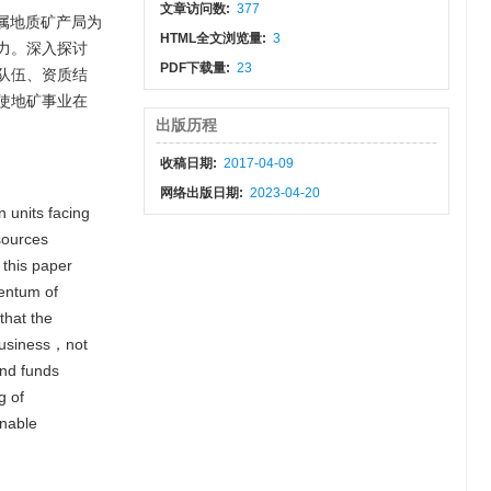
文章访问数:
377
属地质矿产局为
HTML全文浏览量:
3
力。深入探讨
PDF下载量:
23
队伍、资质结
使地矿事业在
出版历程
收稿日期:
2017-04-09
网络出版日期:
2023-04-20
 units facing
sources
，this paper
entum of
that the
 business，not
and funds
g of
inable