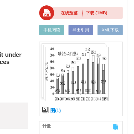
在线预览
下载
(1MB)
手机阅读
导出引用
XML下载
it under
rces
图(1)
计量