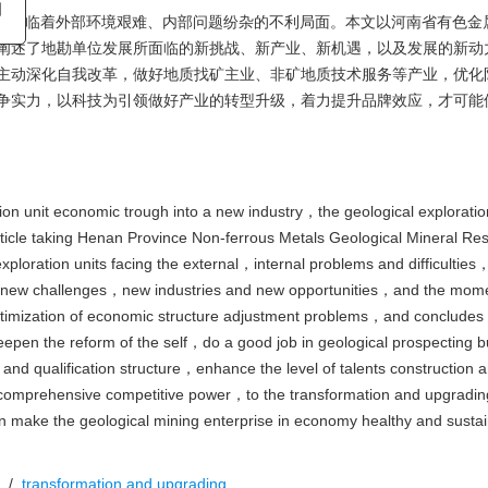
辑部
位面临着外部环境艰难、内部问题纷杂的不利局面。本文以河南省有色金
26日
阐述了地勘单位发展所面临的新挑战、新产业、新机遇，以及发展的新动
主动深化自我改革，做好地质找矿主业、非矿地质技术服务等产业，优化
争实力，以科技为引领做好产业的转型升级，着力提升品牌效应，才可能
 unit economic trough into a new industry，the geological exploration
article taking Henan Province Non-ferrous Metals Geological Mineral Re
oration units facing the external，internal problems and difficulties
ing new challenges，new industries and new opportunities，and the mom
ptimization of economic structure adjustment problems，and concludes 
to deepen the reform of the self，do a good job in geological prospecting
and qualification structure，enhance the level of talents construction 
comprehensive competitive power，to the transformation and upgradin
n make the geological mining enterprise in economy healthy and susta
t
/
transformation and upgrading